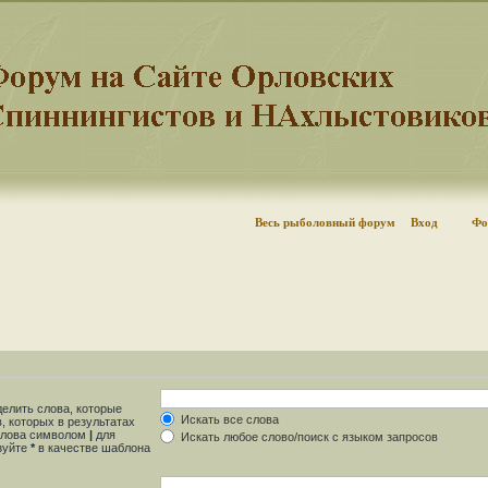
Весь рыболовный форум
Вход
Фо
делить слова, которые
Искать все слова
, которых в результатах
 слова символом
|
для
Искать любое слово/поиск с языком запросов
ьзуйте
*
в качестве шаблона