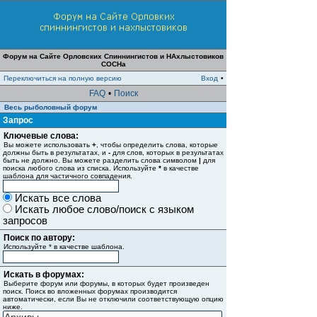
Форум на Сайте Орловских Спиннингистов и НАхлыстовиков
СОСНа
Переключиться на полную версию
Вход
•
FAQ
•
Поиск
Весь рыболовный форум
Запрос
Ключевые слова:
Вы можете использовать
+
, чтобы определить слова, которые
должны быть в результатах, и
-
для слов, которых в результатах
быть не должно. Вы можете разделить слова символом
|
для
поиска любого слова из списка. Используйте
*
в качестве
шаблона для частичного совпадения.
Искать все слова
Искать любое слово/поиск с языком
запросов
Поиск по автору:
Используйте * в качестве шаблона.
Искать в форумах:
Выберите форум или форумы, в которых будет произведен
поиск. Поиск во вложенных форумах производится
автоматически, если Вы не отключили соответствующую опцию
ниже.