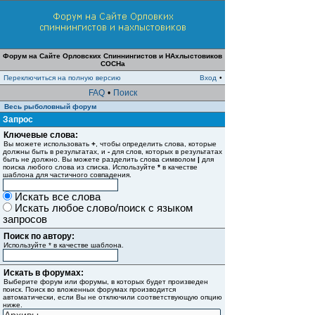
Форум на Сайте Орловских Спиннингистов и НАхлыстовиков
СОСНа
Переключиться на полную версию
Вход
•
FAQ
•
Поиск
Весь рыболовный форум
Запрос
Ключевые слова:
Вы можете использовать
+
, чтобы определить слова, которые
должны быть в результатах, и
-
для слов, которых в результатах
быть не должно. Вы можете разделить слова символом
|
для
поиска любого слова из списка. Используйте
*
в качестве
шаблона для частичного совпадения.
Искать все слова
Искать любое слово/поиск с языком
запросов
Поиск по автору:
Используйте * в качестве шаблона.
Искать в форумах:
Выберите форум или форумы, в которых будет произведен
поиск. Поиск во вложенных форумах производится
автоматически, если Вы не отключили соответствующую опцию
ниже.