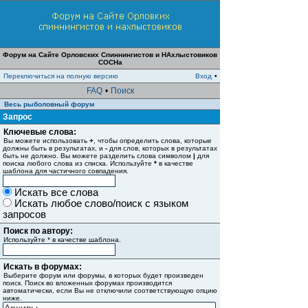
Форум на Сайте Орловских Спиннингистов и НАхлыстовиков
СОСНа
Переключиться на полную версию
Вход
•
FAQ
•
Поиск
Весь рыболовный форум
Запрос
Ключевые слова:
Вы можете использовать
+
, чтобы определить слова, которые
должны быть в результатах, и
-
для слов, которых в результатах
быть не должно. Вы можете разделить слова символом
|
для
поиска любого слова из списка. Используйте
*
в качестве
шаблона для частичного совпадения.
Искать все слова
Искать любое слово/поиск с языком
запросов
Поиск по автору:
Используйте * в качестве шаблона.
Искать в форумах:
Выберите форум или форумы, в которых будет произведен
поиск. Поиск во вложенных форумах производится
автоматически, если Вы не отключили соответствующую опцию
ниже.