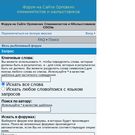
Форум на Сайте Орловских Спиннингистов и НАхлыстовиков
СОСНа
Переключиться на полную версию
Вход
•
FAQ
•
Поиск
Весь рыболовный форум
Запрос
Ключевые слова:
Вы можете использовать
+
, чтобы определить слова, которые
должны быть в результатах, и
-
для слов, которых в результатах
быть не должно. Вы можете разделить слова символом
|
для
поиска любого слова из списка. Используйте
*
в качестве
шаблона для частичного совпадения.
Искать все слова
Искать любое слово/поиск с языком
запросов
Поиск по автору:
Используйте * в качестве шаблона.
Искать в форумах:
Выберите форум или форумы, в которых будет произведен
поиск. Поиск во вложенных форумах производится
автоматически, если Вы не отключили соответствующую опцию
ниже.