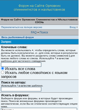
Форум на Сайте Орловских Спиннингистов и НАхлыстовиков
СОСНа
Переключиться на полную версию
Вход
•
FAQ
•
Поиск
Весь рыболовный форум
Запрос
Ключевые слова:
Вы можете использовать
+
, чтобы определить слова, которые
должны быть в результатах, и
-
для слов, которых в результатах
быть не должно. Вы можете разделить слова символом
|
для
поиска любого слова из списка. Используйте
*
в качестве
шаблона для частичного совпадения.
Искать все слова
Искать любое слово/поиск с языком
запросов
Поиск по автору:
Используйте * в качестве шаблона.
Искать в форумах:
Выберите форум или форумы, в которых будет произведен
поиск. Поиск во вложенных форумах производится
автоматически, если Вы не отключили соответствующую опцию
ниже.