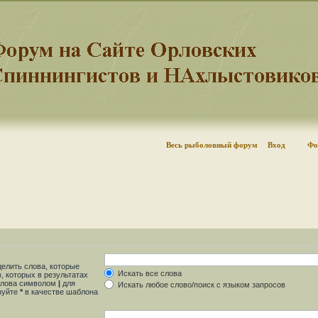
Весь рыболовный форум
Вход
Фо
делить слова, которые
Искать все слова
, которых в результатах
 слова символом
|
для
Искать любое слово/поиск с языком запросов
ьзуйте
*
в качестве шаблона