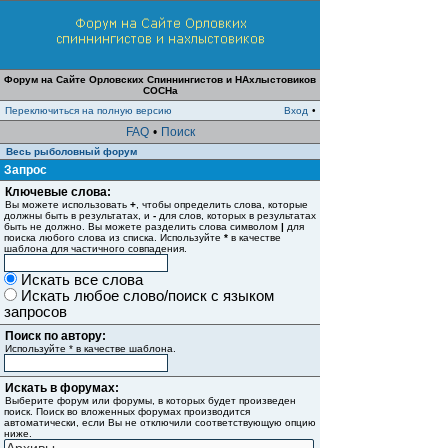
Форум на Сайте Орловских Спиннингистов и НАхлыстовиков
СОСНа
Переключиться на полную версию
Вход
•
FAQ
•
Поиск
Весь рыболовный форум
Запрос
Ключевые слова:
Вы можете использовать
+
, чтобы определить слова, которые
должны быть в результатах, и
-
для слов, которых в результатах
быть не должно. Вы можете разделить слова символом
|
для
поиска любого слова из списка. Используйте
*
в качестве
шаблона для частичного совпадения.
Искать все слова
Искать любое слово/поиск с языком
запросов
Поиск по автору:
Используйте * в качестве шаблона.
Искать в форумах:
Выберите форум или форумы, в которых будет произведен
поиск. Поиск во вложенных форумах производится
автоматически, если Вы не отключили соответствующую опцию
ниже.