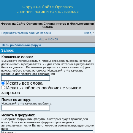
Форум на Сайте Орловских Спиннингистов и НАхлыстовиков
СОСНа
Переключиться на полную версию
Вход
•
FAQ
•
Поиск
Весь рыболовный форум
Запрос
Ключевые слова:
Вы можете использовать
+
, чтобы определить слова, которые
должны быть в результатах, и
-
для слов, которых в результатах
быть не должно. Вы можете разделить слова символом
|
для
поиска любого слова из списка. Используйте
*
в качестве
шаблона для частичного совпадения.
Искать все слова
Искать любое слово/поиск с языком
запросов
Поиск по автору:
Используйте * в качестве шаблона.
Искать в форумах:
Выберите форум или форумы, в которых будет произведен
поиск. Поиск во вложенных форумах производится
автоматически, если Вы не отключили соответствующую опцию
ниже.