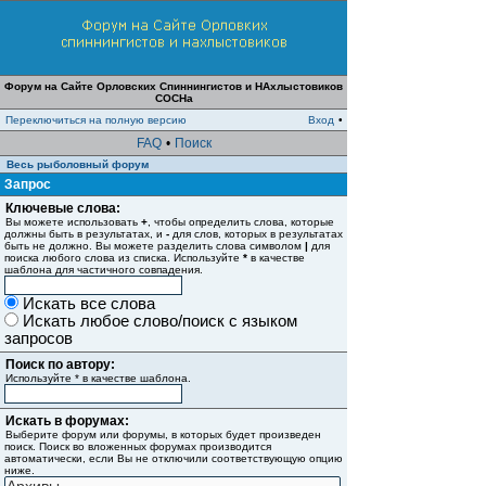
Форум на Сайте Орловских Спиннингистов и НАхлыстовиков
СОСНа
Переключиться на полную версию
Вход
•
FAQ
•
Поиск
Весь рыболовный форум
Запрос
Ключевые слова:
Вы можете использовать
+
, чтобы определить слова, которые
должны быть в результатах, и
-
для слов, которых в результатах
быть не должно. Вы можете разделить слова символом
|
для
поиска любого слова из списка. Используйте
*
в качестве
шаблона для частичного совпадения.
Искать все слова
Искать любое слово/поиск с языком
запросов
Поиск по автору:
Используйте * в качестве шаблона.
Искать в форумах:
Выберите форум или форумы, в которых будет произведен
поиск. Поиск во вложенных форумах производится
автоматически, если Вы не отключили соответствующую опцию
ниже.