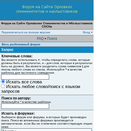
Форум на Сайте Орловских Спиннингистов и НАхлыстовиков
СОСНа
Переключиться на полную версию
Вход
•
FAQ
•
Поиск
Весь рыболовный форум
Запрос
Ключевые слова:
Вы можете использовать
+
, чтобы определить слова, которые
должны быть в результатах, и
-
для слов, которых в результатах
быть не должно. Вы можете разделить слова символом
|
для
поиска любого слова из списка. Используйте
*
в качестве
шаблона для частичного совпадения.
Искать все слова
Искать любое слово/поиск с языком
запросов
Поиск по автору:
Используйте * в качестве шаблона.
Искать в форумах:
Выберите форум или форумы, в которых будет произведен
поиск. Поиск во вложенных форумах производится
автоматически, если Вы не отключили соответствующую опцию
ниже.