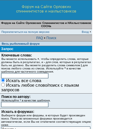
Форум на Сайте Орловских Спиннингистов и НАхлыстовиков
СОСНа
Переключиться на полную версию
Вход
•
FAQ
•
Поиск
Весь рыболовный форум
Запрос
Ключевые слова:
Вы можете использовать
+
, чтобы определить слова, которые
должны быть в результатах, и
-
для слов, которых в результатах
быть не должно. Вы можете разделить слова символом
|
для
поиска любого слова из списка. Используйте
*
в качестве
шаблона для частичного совпадения.
Искать все слова
Искать любое слово/поиск с языком
запросов
Поиск по автору:
Используйте * в качестве шаблона.
Искать в форумах:
Выберите форум или форумы, в которых будет произведен
поиск. Поиск во вложенных форумах производится
автоматически, если Вы не отключили соответствующую опцию
ниже.