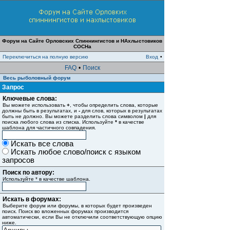
Форум на Сайте Орловских Спиннингистов и НАхлыстовиков
СОСНа
Переключиться на полную версию
Вход
•
FAQ
•
Поиск
Весь рыболовный форум
Запрос
Ключевые слова:
Вы можете использовать
+
, чтобы определить слова, которые
должны быть в результатах, и
-
для слов, которых в результатах
быть не должно. Вы можете разделить слова символом
|
для
поиска любого слова из списка. Используйте
*
в качестве
шаблона для частичного совпадения.
Искать все слова
Искать любое слово/поиск с языком
запросов
Поиск по автору:
Используйте * в качестве шаблона.
Искать в форумах:
Выберите форум или форумы, в которых будет произведен
поиск. Поиск во вложенных форумах производится
автоматически, если Вы не отключили соответствующую опцию
ниже.