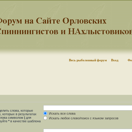
Весь рыболовный форум
Вход
Фо
делить слова, которые
Искать все слова
, которых в результатах
 слова символом
|
для
Искать любое слово/поиск с языком запросов
ьзуйте
*
в качестве шаблона