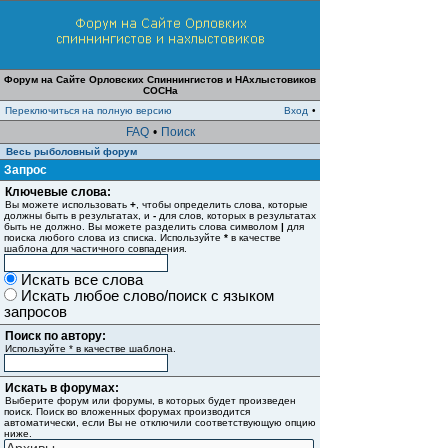
Форум на Сайте Орловских Спиннингистов и НАхлыстовиков
СОСНа
Переключиться на полную версию
Вход
•
FAQ
•
Поиск
Весь рыболовный форум
Запрос
Ключевые слова:
Вы можете использовать
+
, чтобы определить слова, которые
должны быть в результатах, и
-
для слов, которых в результатах
быть не должно. Вы можете разделить слова символом
|
для
поиска любого слова из списка. Используйте
*
в качестве
шаблона для частичного совпадения.
Искать все слова
Искать любое слово/поиск с языком
запросов
Поиск по автору:
Используйте * в качестве шаблона.
Искать в форумах:
Выберите форум или форумы, в которых будет произведен
поиск. Поиск во вложенных форумах производится
автоматически, если Вы не отключили соответствующую опцию
ниже.