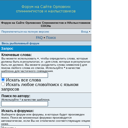
Форум на Сайте Орловских Спиннингистов и НАхлыстовиков
СОСНа
Переключиться на полную версию
Вход
•
FAQ
•
Поиск
Весь рыболовный форум
Запрос
Ключевые слова:
Вы можете использовать
+
, чтобы определить слова, которые
должны быть в результатах, и
-
для слов, которых в результатах
быть не должно. Вы можете разделить слова символом
|
для
поиска любого слова из списка. Используйте
*
в качестве
шаблона для частичного совпадения.
Искать все слова
Искать любое слово/поиск с языком
запросов
Поиск по автору:
Используйте * в качестве шаблона.
Искать в форумах:
Выберите форум или форумы, в которых будет произведен
поиск. Поиск во вложенных форумах производится
автоматически, если Вы не отключили соответствующую опцию
ниже.