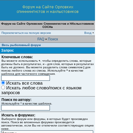
Форум на Сайте Орловских Спиннингистов и НАхлыстовиков
СОСНа
Переключиться на полную версию
Вход
•
FAQ
•
Поиск
Весь рыболовный форум
Запрос
Ключевые слова:
Вы можете использовать
+
, чтобы определить слова, которые
должны быть в результатах, и
-
для слов, которых в результатах
быть не должно. Вы можете разделить слова символом
|
для
поиска любого слова из списка. Используйте
*
в качестве
шаблона для частичного совпадения.
Искать все слова
Искать любое слово/поиск с языком
запросов
Поиск по автору:
Используйте * в качестве шаблона.
Искать в форумах:
Выберите форум или форумы, в которых будет произведен
поиск. Поиск во вложенных форумах производится
автоматически, если Вы не отключили соответствующую опцию
ниже.