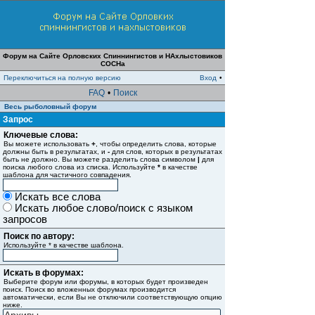
Форум на Сайте Орловских Спиннингистов и НАхлыстовиков
СОСНа
Переключиться на полную версию
Вход
•
FAQ
•
Поиск
Весь рыболовный форум
Запрос
Ключевые слова:
Вы можете использовать
+
, чтобы определить слова, которые
должны быть в результатах, и
-
для слов, которых в результатах
быть не должно. Вы можете разделить слова символом
|
для
поиска любого слова из списка. Используйте
*
в качестве
шаблона для частичного совпадения.
Искать все слова
Искать любое слово/поиск с языком
запросов
Поиск по автору:
Используйте * в качестве шаблона.
Искать в форумах:
Выберите форум или форумы, в которых будет произведен
поиск. Поиск во вложенных форумах производится
автоматически, если Вы не отключили соответствующую опцию
ниже.