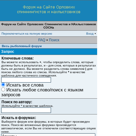
Форум на Сайте Орловских Спиннингистов и НАхлыстовиков
СОСНа
Переключиться на полную версию
Вход
•
FAQ
•
Поиск
Весь рыболовный форум
Запрос
Ключевые слова:
Вы можете использовать
+
, чтобы определить слова, которые
должны быть в результатах, и
-
для слов, которых в результатах
быть не должно. Вы можете разделить слова символом
|
для
поиска любого слова из списка. Используйте
*
в качестве
шаблона для частичного совпадения.
Искать все слова
Искать любое слово/поиск с языком
запросов
Поиск по автору:
Используйте * в качестве шаблона.
Искать в форумах:
Выберите форум или форумы, в которых будет произведен
поиск. Поиск во вложенных форумах производится
автоматически, если Вы не отключили соответствующую опцию
ниже.