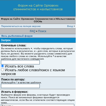
Форум на Сайте Орловских Спиннингистов и НАхлыстовиков
СОСНа
Переключиться на полную версию
Вход
•
FAQ
•
Поиск
Весь рыболовный форум
Запрос
Ключевые слова:
Вы можете использовать
+
, чтобы определить слова, которые
должны быть в результатах, и
-
для слов, которых в результатах
быть не должно. Вы можете разделить слова символом
|
для
поиска любого слова из списка. Используйте
*
в качестве
шаблона для частичного совпадения.
Искать все слова
Искать любое слово/поиск с языком
запросов
Поиск по автору:
Используйте * в качестве шаблона.
Искать в форумах:
Выберите форум или форумы, в которых будет произведен
поиск. Поиск во вложенных форумах производится
автоматически, если Вы не отключили соответствующую опцию
ниже.