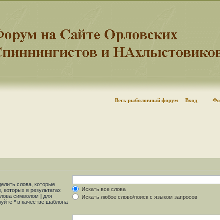
Весь рыболовный форум
Вход
Фо
делить слова, которые
Искать все слова
, которых в результатах
 слова символом
|
для
Искать любое слово/поиск с языком запросов
ьзуйте
*
в качестве шаблона