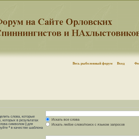
Весь рыболовный форум
Вход
Фо
делить слова, которые
Искать все слова
, которых в результатах
 слова символом
|
для
Искать любое слово/поиск с языком запросов
ьзуйте
*
в качестве шаблона