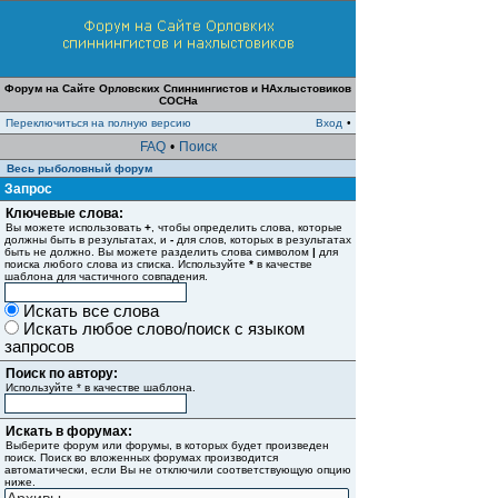
Форум на Сайте Орловских Спиннингистов и НАхлыстовиков
СОСНа
Переключиться на полную версию
Вход
•
FAQ
•
Поиск
Весь рыболовный форум
Запрос
Ключевые слова:
Вы можете использовать
+
, чтобы определить слова, которые
должны быть в результатах, и
-
для слов, которых в результатах
быть не должно. Вы можете разделить слова символом
|
для
поиска любого слова из списка. Используйте
*
в качестве
шаблона для частичного совпадения.
Искать все слова
Искать любое слово/поиск с языком
запросов
Поиск по автору:
Используйте * в качестве шаблона.
Искать в форумах:
Выберите форум или форумы, в которых будет произведен
поиск. Поиск во вложенных форумах производится
автоматически, если Вы не отключили соответствующую опцию
ниже.