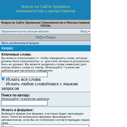
Форум на Сайте Орловских Спиннингистов и НАхлыстовиков
СОСНа
Переключиться на полную версию
Вход
•
FAQ
•
Поиск
Весь рыболовный форум
Запрос
Ключевые слова:
Вы можете использовать
+
, чтобы определить слова, которые
должны быть в результатах, и
-
для слов, которых в результатах
быть не должно. Вы можете разделить слова символом
|
для
поиска любого слова из списка. Используйте
*
в качестве
шаблона для частичного совпадения.
Искать все слова
Искать любое слово/поиск с языком
запросов
Поиск по автору:
Используйте * в качестве шаблона.
Искать в форумах:
Выберите форум или форумы, в которых будет произведен
поиск. Поиск во вложенных форумах производится
автоматически, если Вы не отключили соответствующую опцию
ниже.