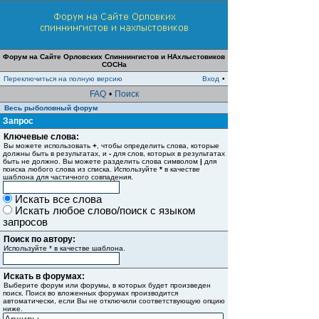
Форум на Сайте Орловских Спиннингистов и НАхлыстовиков
СОСНа
Переключиться на полную версию
Вход
•
FAQ
•
Поиск
Весь рыболовный форум
Запрос
Ключевые слова:
Вы можете использовать
+
, чтобы определить слова, которые
должны быть в результатах, и
-
для слов, которых в результатах
быть не должно. Вы можете разделить слова символом
|
для
поиска любого слова из списка. Используйте
*
в качестве
шаблона для частичного совпадения.
Искать все слова
Искать любое слово/поиск с языком
запросов
Поиск по автору:
Используйте * в качестве шаблона.
Искать в форумах:
Выберите форум или форумы, в которых будет произведен
поиск. Поиск во вложенных форумах производится
автоматически, если Вы не отключили соответствующую опцию
ниже.