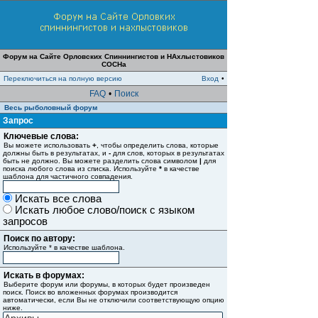
Форум на Сайте Орловских Спиннингистов и НАхлыстовиков
СОСНа
Переключиться на полную версию
Вход
•
FAQ
•
Поиск
Весь рыболовный форум
Запрос
Ключевые слова:
Вы можете использовать
+
, чтобы определить слова, которые
должны быть в результатах, и
-
для слов, которых в результатах
быть не должно. Вы можете разделить слова символом
|
для
поиска любого слова из списка. Используйте
*
в качестве
шаблона для частичного совпадения.
Искать все слова
Искать любое слово/поиск с языком
запросов
Поиск по автору:
Используйте * в качестве шаблона.
Искать в форумах:
Выберите форум или форумы, в которых будет произведен
поиск. Поиск во вложенных форумах производится
автоматически, если Вы не отключили соответствующую опцию
ниже.