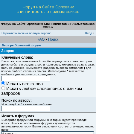
Форум на Сайте Орловских Спиннингистов и НАхлыстовиков
СОСНа
Переключиться на полную версию
Вход
•
FAQ
•
Поиск
Весь рыболовный форум
Запрос
Ключевые слова:
Вы можете использовать
+
, чтобы определить слова, которые
должны быть в результатах, и
-
для слов, которых в результатах
быть не должно. Вы можете разделить слова символом
|
для
поиска любого слова из списка. Используйте
*
в качестве
шаблона для частичного совпадения.
Искать все слова
Искать любое слово/поиск с языком
запросов
Поиск по автору:
Используйте * в качестве шаблона.
Искать в форумах:
Выберите форум или форумы, в которых будет произведен
поиск. Поиск во вложенных форумах производится
автоматически, если Вы не отключили соответствующую опцию
ниже.