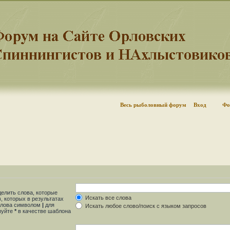
Весь рыболовный форум
Вход
Фо
делить слова, которые
Искать все слова
, которых в результатах
 слова символом
|
для
Искать любое слово/поиск с языком запросов
ьзуйте
*
в качестве шаблона