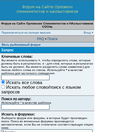
Форум на Сайте Орловских Спиннингистов и НАхлыстовиков
СОСНа
Переключиться на полную версию
Вход
•
FAQ
•
Поиск
Весь рыболовный форум
Запрос
Ключевые слова:
Вы можете использовать
+
, чтобы определить слова, которые
должны быть в результатах, и
-
для слов, которых в результатах
быть не должно. Вы можете разделить слова символом
|
для
поиска любого слова из списка. Используйте
*
в качестве
шаблона для частичного совпадения.
Искать все слова
Искать любое слово/поиск с языком
запросов
Поиск по автору:
Используйте * в качестве шаблона.
Искать в форумах:
Выберите форум или форумы, в которых будет произведен
поиск. Поиск во вложенных форумах производится
автоматически, если Вы не отключили соответствующую опцию
ниже.