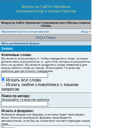
Форум на Сайте Орловских Спиннингистов и НАхлыстовиков
СОСНа
Переключиться на полную версию
Вход
•
FAQ
•
Поиск
Весь рыболовный форум
Запрос
Ключевые слова:
Вы можете использовать
+
, чтобы определить слова, которые
должны быть в результатах, и
-
для слов, которых в результатах
быть не должно. Вы можете разделить слова символом
|
для
поиска любого слова из списка. Используйте
*
в качестве
шаблона для частичного совпадения.
Искать все слова
Искать любое слово/поиск с языком
запросов
Поиск по автору:
Используйте * в качестве шаблона.
Искать в форумах:
Выберите форум или форумы, в которых будет произведен
поиск. Поиск во вложенных форумах производится
автоматически, если Вы не отключили соответствующую опцию
ниже.