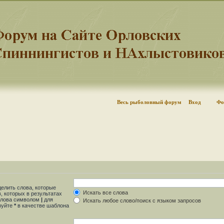
Весь рыболовный форум
Вход
Фо
делить слова, которые
Искать все слова
, которых в результатах
 слова символом
|
для
Искать любое слово/поиск с языком запросов
ьзуйте
*
в качестве шаблона