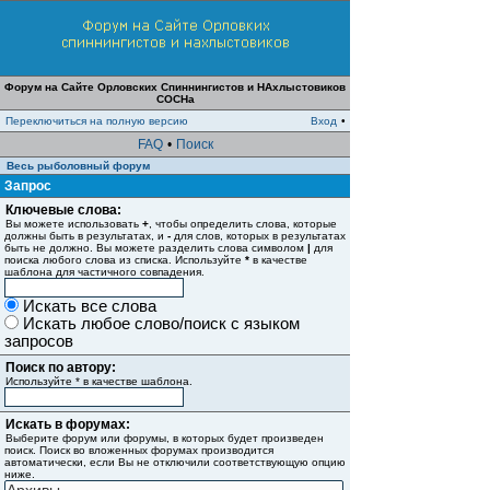
Форум на Сайте Орловских Спиннингистов и НАхлыстовиков
СОСНа
Переключиться на полную версию
Вход
•
FAQ
•
Поиск
Весь рыболовный форум
Запрос
Ключевые слова:
Вы можете использовать
+
, чтобы определить слова, которые
должны быть в результатах, и
-
для слов, которых в результатах
быть не должно. Вы можете разделить слова символом
|
для
поиска любого слова из списка. Используйте
*
в качестве
шаблона для частичного совпадения.
Искать все слова
Искать любое слово/поиск с языком
запросов
Поиск по автору:
Используйте * в качестве шаблона.
Искать в форумах:
Выберите форум или форумы, в которых будет произведен
поиск. Поиск во вложенных форумах производится
автоматически, если Вы не отключили соответствующую опцию
ниже.