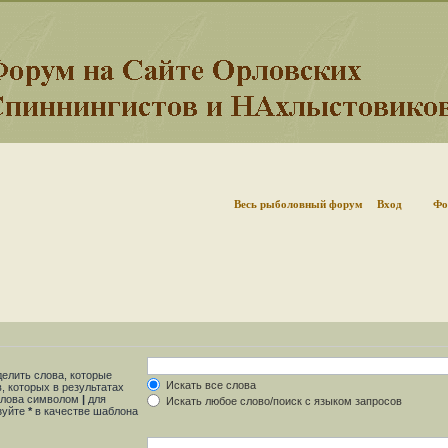
Весь рыболовный форум
Вход
Фо
делить слова, которые
Искать все слова
, которых в результатах
 слова символом
|
для
Искать любое слово/поиск с языком запросов
ьзуйте
*
в качестве шаблона