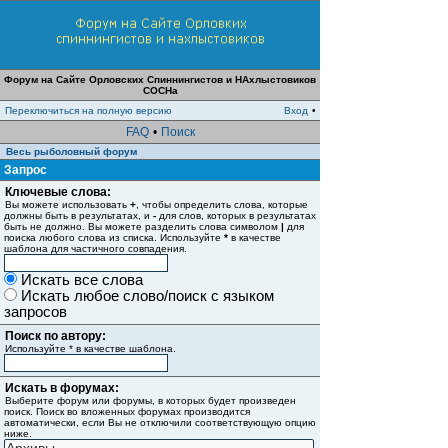
Форум на Сайте Орловских Спиннингистов и НАхлыстовиков
СОСНа
Переключиться на полную версию
Вход
•
FAQ
•
Поиск
Весь рыболовный форум
Запрос
Ключевые слова:
Вы можете использовать
+
, чтобы определить слова, которые
должны быть в результатах, и
-
для слов, которых в результатах
быть не должно. Вы можете разделить слова символом
|
для
поиска любого слова из списка. Используйте
*
в качестве
шаблона для частичного совпадения.
Искать все слова
Искать любое слово/поиск с языком
запросов
Поиск по автору:
Используйте * в качестве шаблона.
Искать в форумах:
Выберите форум или форумы, в которых будет произведен
поиск. Поиск во вложенных форумах производится
автоматически, если Вы не отключили соответствующую опцию
ниже.