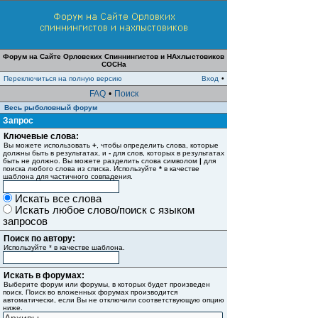
Форум на Сайте Орловских Спиннингистов и НАхлыстовиков
СОСНа
Переключиться на полную версию
Вход
•
FAQ
•
Поиск
Весь рыболовный форум
Запрос
Ключевые слова:
Вы можете использовать
+
, чтобы определить слова, которые
должны быть в результатах, и
-
для слов, которых в результатах
быть не должно. Вы можете разделить слова символом
|
для
поиска любого слова из списка. Используйте
*
в качестве
шаблона для частичного совпадения.
Искать все слова
Искать любое слово/поиск с языком
запросов
Поиск по автору:
Используйте * в качестве шаблона.
Искать в форумах:
Выберите форум или форумы, в которых будет произведен
поиск. Поиск во вложенных форумах производится
автоматически, если Вы не отключили соответствующую опцию
ниже.