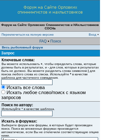
Форум на Сайте Орловских Спиннингистов и НАхлыстовиков
СОСНа
Переключиться на полную версию
Вход
•
FAQ
•
Поиск
Весь рыболовный форум
Запрос
Ключевые слова:
Вы можете использовать
+
, чтобы определить слова, которые
должны быть в результатах, и
-
для слов, которых в результатах
быть не должно. Вы можете разделить слова символом
|
для
поиска любого слова из списка. Используйте
*
в качестве
шаблона для частичного совпадения.
Искать все слова
Искать любое слово/поиск с языком
запросов
Поиск по автору:
Используйте * в качестве шаблона.
Искать в форумах:
Выберите форум или форумы, в которых будет произведен
поиск. Поиск во вложенных форумах производится
автоматически, если Вы не отключили соответствующую опцию
ниже.