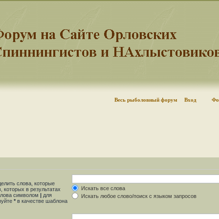
Весь рыболовный форум
Вход
Фо
делить слова, которые
Искать все слова
, которых в результатах
 слова символом
|
для
Искать любое слово/поиск с языком запросов
ьзуйте
*
в качестве шаблона