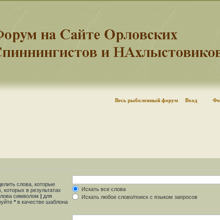
Весь рыболовный форум
Вход
Фо
делить слова, которые
Искать все слова
, которых в результатах
 слова символом
|
для
Искать любое слово/поиск с языком запросов
ьзуйте
*
в качестве шаблона