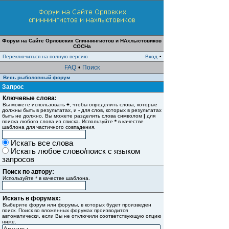
Форум на Сайте Орловских Спиннингистов и НАхлыстовиков
СОСНа
Переключиться на полную версию
Вход
•
FAQ
•
Поиск
Весь рыболовный форум
Запрос
Ключевые слова:
Вы можете использовать
+
, чтобы определить слова, которые
должны быть в результатах, и
-
для слов, которых в результатах
быть не должно. Вы можете разделить слова символом
|
для
поиска любого слова из списка. Используйте
*
в качестве
шаблона для частичного совпадения.
Искать все слова
Искать любое слово/поиск с языком
запросов
Поиск по автору:
Используйте * в качестве шаблона.
Искать в форумах:
Выберите форум или форумы, в которых будет произведен
поиск. Поиск во вложенных форумах производится
автоматически, если Вы не отключили соответствующую опцию
ниже.