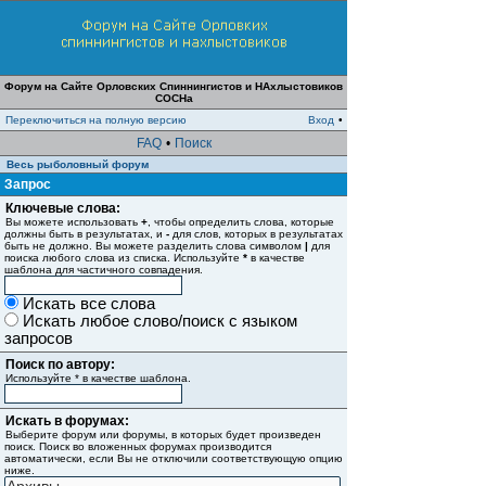
Форум на Сайте Орловских Спиннингистов и НАхлыстовиков
СОСНа
Переключиться на полную версию
Вход
•
FAQ
•
Поиск
Весь рыболовный форум
Запрос
Ключевые слова:
Вы можете использовать
+
, чтобы определить слова, которые
должны быть в результатах, и
-
для слов, которых в результатах
быть не должно. Вы можете разделить слова символом
|
для
поиска любого слова из списка. Используйте
*
в качестве
шаблона для частичного совпадения.
Искать все слова
Искать любое слово/поиск с языком
запросов
Поиск по автору:
Используйте * в качестве шаблона.
Искать в форумах:
Выберите форум или форумы, в которых будет произведен
поиск. Поиск во вложенных форумах производится
автоматически, если Вы не отключили соответствующую опцию
ниже.