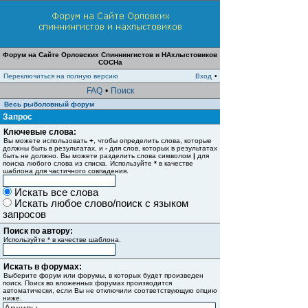
Форум на Сайте Орловских Спиннингистов и НАхлыстовиков
СОСНа
Переключиться на полную версию
Вход
•
FAQ
•
Поиск
Весь рыболовный форум
Запрос
Ключевые слова:
Вы можете использовать
+
, чтобы определить слова, которые
должны быть в результатах, и
-
для слов, которых в результатах
быть не должно. Вы можете разделить слова символом
|
для
поиска любого слова из списка. Используйте
*
в качестве
шаблона для частичного совпадения.
Искать все слова
Искать любое слово/поиск с языком
запросов
Поиск по автору:
Используйте * в качестве шаблона.
Искать в форумах:
Выберите форум или форумы, в которых будет произведен
поиск. Поиск во вложенных форумах производится
автоматически, если Вы не отключили соответствующую опцию
ниже.