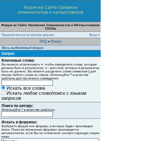
Форум на Сайте Орловских Спиннингистов и НАхлыстовиков
СОСНа
Переключиться на полную версию
Вход
•
FAQ
•
Поиск
Весь рыболовный форум
Запрос
Ключевые слова:
Вы можете использовать
+
, чтобы определить слова, которые
должны быть в результатах, и
-
для слов, которых в результатах
быть не должно. Вы можете разделить слова символом
|
для
поиска любого слова из списка. Используйте
*
в качестве
шаблона для частичного совпадения.
Искать все слова
Искать любое слово/поиск с языком
запросов
Поиск по автору:
Используйте * в качестве шаблона.
Искать в форумах:
Выберите форум или форумы, в которых будет произведен
поиск. Поиск во вложенных форумах производится
автоматически, если Вы не отключили соответствующую опцию
ниже.