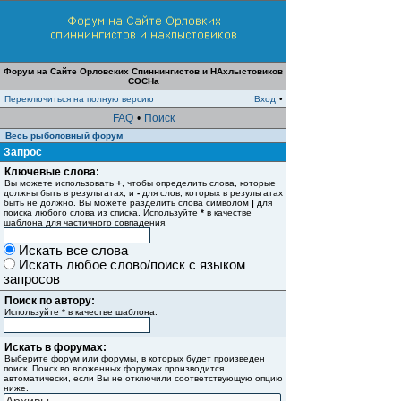
Форум на Сайте Орловских Спиннингистов и НАхлыстовиков
СОСНа
Переключиться на полную версию
Вход
•
FAQ
•
Поиск
Весь рыболовный форум
Запрос
Ключевые слова:
Вы можете использовать
+
, чтобы определить слова, которые
должны быть в результатах, и
-
для слов, которых в результатах
быть не должно. Вы можете разделить слова символом
|
для
поиска любого слова из списка. Используйте
*
в качестве
шаблона для частичного совпадения.
Искать все слова
Искать любое слово/поиск с языком
запросов
Поиск по автору:
Используйте * в качестве шаблона.
Искать в форумах:
Выберите форум или форумы, в которых будет произведен
поиск. Поиск во вложенных форумах производится
автоматически, если Вы не отключили соответствующую опцию
ниже.