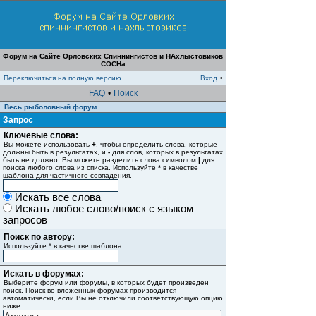
Форум на Сайте Орловских Спиннингистов и НАхлыстовиков
СОСНа
Переключиться на полную версию
Вход
•
FAQ
•
Поиск
Весь рыболовный форум
Запрос
Ключевые слова:
Вы можете использовать
+
, чтобы определить слова, которые
должны быть в результатах, и
-
для слов, которых в результатах
быть не должно. Вы можете разделить слова символом
|
для
поиска любого слова из списка. Используйте
*
в качестве
шаблона для частичного совпадения.
Искать все слова
Искать любое слово/поиск с языком
запросов
Поиск по автору:
Используйте * в качестве шаблона.
Искать в форумах:
Выберите форум или форумы, в которых будет произведен
поиск. Поиск во вложенных форумах производится
автоматически, если Вы не отключили соответствующую опцию
ниже.