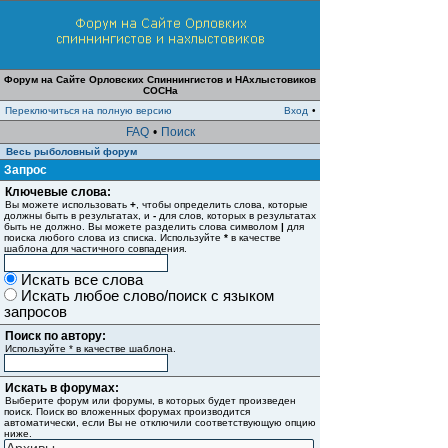
Форум на Сайте Орловских Спиннингистов и НАхлыстовиков
СОСНа
Переключиться на полную версию
Вход
•
FAQ
•
Поиск
Весь рыболовный форум
Запрос
Ключевые слова:
Вы можете использовать
+
, чтобы определить слова, которые
должны быть в результатах, и
-
для слов, которых в результатах
быть не должно. Вы можете разделить слова символом
|
для
поиска любого слова из списка. Используйте
*
в качестве
шаблона для частичного совпадения.
Искать все слова
Искать любое слово/поиск с языком
запросов
Поиск по автору:
Используйте * в качестве шаблона.
Искать в форумах:
Выберите форум или форумы, в которых будет произведен
поиск. Поиск во вложенных форумах производится
автоматически, если Вы не отключили соответствующую опцию
ниже.