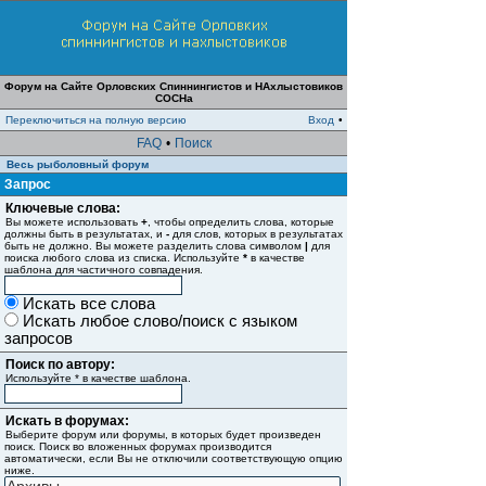
Форум на Сайте Орловских Спиннингистов и НАхлыстовиков
СОСНа
Переключиться на полную версию
Вход
•
FAQ
•
Поиск
Весь рыболовный форум
Запрос
Ключевые слова:
Вы можете использовать
+
, чтобы определить слова, которые
должны быть в результатах, и
-
для слов, которых в результатах
быть не должно. Вы можете разделить слова символом
|
для
поиска любого слова из списка. Используйте
*
в качестве
шаблона для частичного совпадения.
Искать все слова
Искать любое слово/поиск с языком
запросов
Поиск по автору:
Используйте * в качестве шаблона.
Искать в форумах:
Выберите форум или форумы, в которых будет произведен
поиск. Поиск во вложенных форумах производится
автоматически, если Вы не отключили соответствующую опцию
ниже.