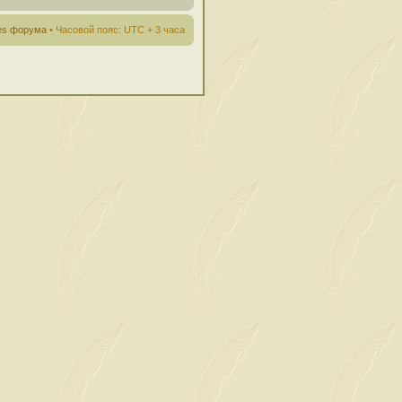
ies форума
• Часовой пояс: UTC + 3 часа