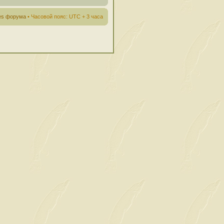
ies форума
• Часовой пояс: UTC + 3 часа