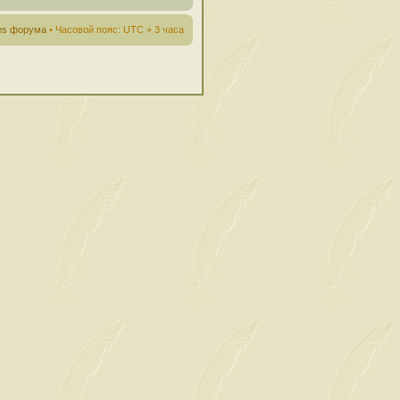
ies форума
• Часовой пояс: UTC + 3 часа