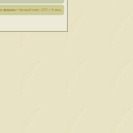
ies форума
• Часовой пояс: UTC + 3 часа